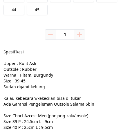
44
45
Spesifikasi

Upper : Kulit Asli

Outsole : Rubber

Warna : Hitam, Burgundy

Size : 39-45

Sudah dijahit keliling

Kalau kebesaran/kekecilan bisa di tukar

Ada Garansi Pengeleman Outsole Selama 6bln

Size Chart Azcost Men (panjang kaki/insole)

Size 39 P : 24,5cm L : 9cm

Size 40 P : 25cm L : 9,5cm
