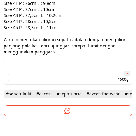
Size 41 P : 26cm L : 9,8cm

Size 42 P : 27cm L : 10cm

Size 43 P : 27,5cm L : 10,2cm

Size 44 P : 28cm L : 10,5cm

Size 45 P : 28,3cm L : 11cm

Cara menentukan ukuran sepatu adalah dengan mengukur 
panjang pola kaki dari ujung jari sampai tumit dengan 
menggunakan penggaris.
:
:
1500g
#sepatukulit
#azcost
#sepatupria
#azcostfootwear
#sep