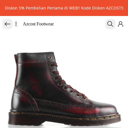
Diskon 5% Pembelian Pertama di WEB!! Kode Diskon AZCOST5
Azcost Footwear